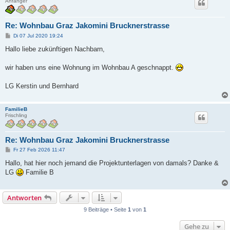
Anfänger
Re: Wohnbau Graz Jakomini Brucknerstrasse
B
Di 07 Jul 2020 19:24
e
i
Hallo liebe zukünftigen Nachbarn,
t
r
a
wir haben uns eine Wohnung im Wohnbau A geschnappt.
g
LG Kerstin und Bernhard
FamilieB
Frischling
Re: Wohnbau Graz Jakomini Brucknerstrasse
B
Fr 27 Feb 2026 11:47
e
i
Hallo, hat hier noch jemand die Projektunterlagen von damals? Danke &
t
LG
Familie B
r
a
g
Antworten
9 Beiträge • Seite
1
von
1
Gehe zu