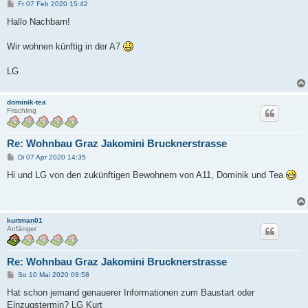
B
Fr 07 Feb 2020 15:42
e
i
Hallo Nachbarn!
t
r
a
Wir wohnen künftig in der A7
g
LG
dominik-tea
Frischling
Re: Wohnbau Graz Jakomini Brucknerstrasse
B
Di 07 Apr 2020 14:35
e
i
Hi und LG von den zukünftigen Bewohnern von A11, Dominik und Tea
t
r
a
g
kurtman01
Anfänger
Re: Wohnbau Graz Jakomini Brucknerstrasse
B
So 10 Mai 2020 08:58
e
i
Hat schon jemand genauerer Informationen zum Baustart oder
t
Einzugstermin? LG Kurt
r