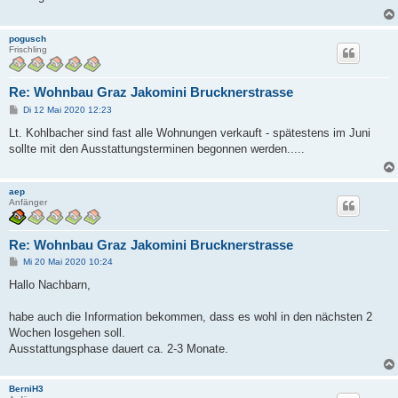
a
g
pogusch
Frischling
Re: Wohnbau Graz Jakomini Brucknerstrasse
B
Di 12 Mai 2020 12:23
e
i
Lt. Kohlbacher sind fast alle Wohnungen verkauft - spätestens im Juni
t
sollte mit den Ausstattungsterminen begonnen werden.....
r
a
g
aep
Anfänger
Re: Wohnbau Graz Jakomini Brucknerstrasse
B
Mi 20 Mai 2020 10:24
e
i
Hallo Nachbarn,
t
r
a
habe auch die Information bekommen, dass es wohl in den nächsten 2
g
Wochen losgehen soll.
Ausstattungsphase dauert ca. 2-3 Monate.
BerniH3