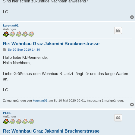
Sind hier schon zukünftige Nachbarn anwesend?
LG
kurtman01
Anfänger
Re: Wohnbau Graz Jakomini Brucknerstrasse
B
So 29 Sep 2019 14:30
e
i
Hallo liebe KB-Gemeinde,
t
Hallo Nachbarn,
r
a
g
Liebe Grüße aus dem Wohnbau B. Jetzt fängt für uns das lange Warten
an.
LG
Zuletzt geändert von
kurtman01
am So 10 Mai 2020 09:01, insgesamt 1-mal geändert.
PEBE
Anfänger
Re: Wohnbau Graz Jakomini Brucknerstrasse