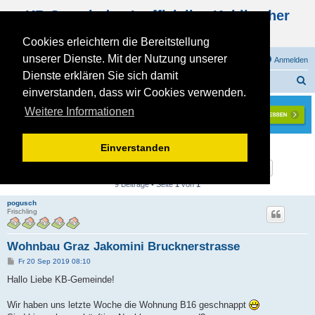
KB Gemeinde - Inoffizielles Kohlbacher
Haus Forum
Cookies erleichtern die Bereitstellung
unserer Dienste. Mit der Nutzung unserer
FAQ
Registrieren
Anmelden
Dienste erklären Sie sich damit
S
Foren-Übersicht
ALLGEMEINES
KB-WOHNUNGSBAUER stellen sich vor
einverstanden, dass wir Cookies verwenden.
u
Weitere Informationen
c
h
Wohnbau Graz Jakomini Brucknerstrasse
Einverstanden
e
Suche
Erweiterte
Antworten
9 Beiträge • Seite
1
von
1
pogusch
Frischling
Wohnbau Graz Jakomini Brucknerstrasse
B
Fr 20 Sep 2019 08:10
e
i
Hallo Liebe KB-Gemeinde!
t
r
a
Wir haben uns letzte Woche die Wohnung B16 geschnappt
g