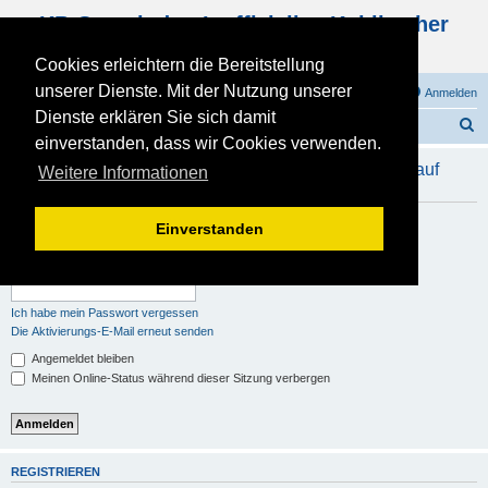
KB Gemeinde - Inoffizielles Kohlbacher
Haus Forum
Cookies erleichtern die Bereitstellung
unserer Dienste. Mit der Nutzung unserer
FAQ
Registrieren
Anmelden
Dienste erklären Sie sich damit
S
Foren-Übersicht
einverstanden, dass wir Cookies verwenden.
u
Um Beiträge in diesem Forum anzusehen, musst du auf
Weitere Informationen
c
diesem Board registriert und angemeldet sein.
h
Benutzername:
Einverstanden
e
Passwort:
Ich habe mein Passwort vergessen
Die Aktivierungs-E-Mail erneut senden
Angemeldet bleiben
Meinen Online-Status während dieser Sitzung verbergen
REGISTRIEREN