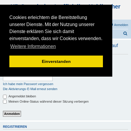
KB Gemeinde - Inoffizielles Kohlbacher
Haus Forum
Cookies erleichtern die Bereitstellung
unserer Dienste. Mit der Nutzung unserer
FAQ
Registrieren
Anmelden
Dienste erklären Sie sich damit
S
Foren-Übersicht
einverstanden, dass wir Cookies verwenden.
u
Um Beiträge in diesem Forum anzusehen, musst du auf
Weitere Informationen
c
diesem Board registriert und angemeldet sein.
h
Benutzername:
Einverstanden
e
Passwort:
Ich habe mein Passwort vergessen
Die Aktivierungs-E-Mail erneut senden
Angemeldet bleiben
Meinen Online-Status während dieser Sitzung verbergen
REGISTRIEREN