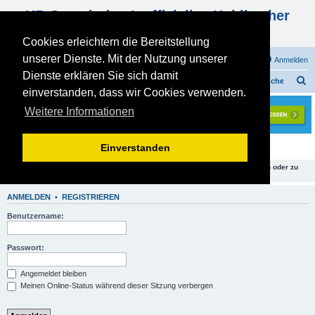
KB Gemeinde - Inoffizielles Kohlbacher
Haus Forum
Cookies erleichtern die Bereitstellung
unserer Dienste. Mit der Nutzung unserer
FAQ
Registrieren
Anmelden
Dienste erklären Sie sich damit
S
Foren-Übersicht
KOHLBACHER - PLANUNGSPHASE
Planung - Küche
einverstanden, dass wir Cookies verwenden.
u
Weitere Informationen
c
h
Planung - Küche
Einverstanden
e
Du hast keine ausreichenden Rechte, um Themen in diesem Forum zu sehen oder zu
lesen.
ANMELDEN
•
REGISTRIEREN
Benutzername:
Passwort:
Angemeldet bleiben
Meinen Online-Status während dieser Sitzung verbergen