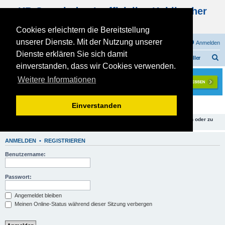
KB Gemeinde - Inoffizielles Kohlbacher
Haus Forum
Cookies erleichtern die Bereitstellung
unserer Dienste. Mit der Nutzung unserer
FAQ
Registrieren
Anmelden
Dienste erklären Sie sich damit
S
Foren-Übersicht
KOHLBACHER - PLANUNGSPHASE
Planung - Keller
einverstanden, dass wir Cookies verwenden.
u
Weitere Informationen
c
h
Planung - Keller
Einverstanden
e
Du hast keine ausreichenden Rechte, um Themen in diesem Forum zu sehen oder zu
lesen.
ANMELDEN
•
REGISTRIEREN
Benutzername:
Passwort:
Angemeldet bleiben
Meinen Online-Status während dieser Sitzung verbergen