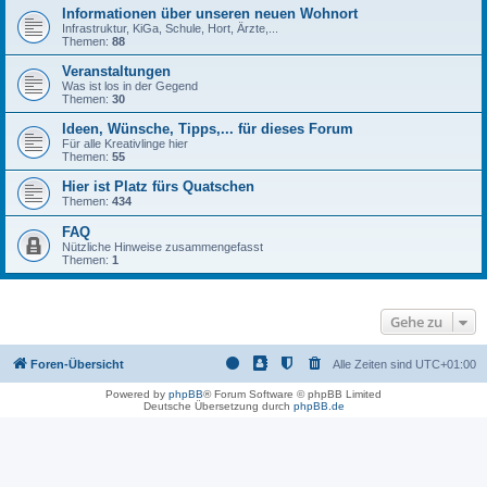
Informationen über unseren neuen Wohnort
Infrastruktur, KiGa, Schule, Hort, Ärzte,...
Themen:
88
Veranstaltungen
Was ist los in der Gegend
Themen:
30
Ideen, Wünsche, Tipps,... für dieses Forum
Für alle Kreativlinge hier
Themen:
55
Hier ist Platz fürs Quatschen
Themen:
434
FAQ
Nützliche Hinweise zusammengefasst
Themen:
1
Gehe zu
Foren-Übersicht
Alle Zeiten sind
UTC+01:00
Powered by
phpBB
® Forum Software © phpBB Limited
Deutsche Übersetzung durch
phpBB.de