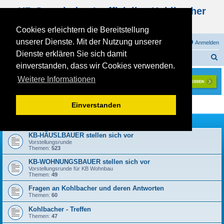
KB Gemeinde - Inoffizielles Kohlbacher
Haus Forum
Cookies erleichtern die Bereitstellung
unserer Dienste. Mit der Nutzung unserer
FAQ
Registrieren
Anmelden
Dienste erklären Sie sich damit
S
Foren-Übersicht
ALLGEMEINES
einverstanden, dass wir Cookies verwenden.
u
Weitere Informationen
c
h
ALLGEMEINES
Einverstanden
e
Forum
KB-HÄUSLBAUER stellen sich vor
Vorstellungsrunde
Themen:
523
KB-WOHNUNGSBAUER stellen sich vor
Vorstellungsrunde für KB Wohnbau
Themen:
49
Fragen an Kohlbacher und deren Antworten
Themen:
60
Kohlbacher - Treffen
Themen:
47