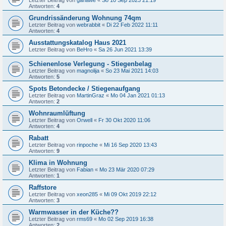
Letzter Beitrag von
gahawe
«
So 10 Sep 2023 21:19
Antworten:
4
Grundrissänderung Wohnung 74qm
Letzter Beitrag von
webrabbit
«
Di 22 Feb 2022 11:11
Antworten:
4
Ausstattungskatalog Haus 2021
Letzter Beitrag von
BeHro
«
Sa 26 Jun 2021 13:39
Schienenlose Verlegung - Stiegenbelag
Letzter Beitrag von
magnolija
«
So 23 Mai 2021 14:03
Antworten:
5
Spots Betondecke / Stiegenaufgang
Letzter Beitrag von
MartinGraz
«
Mo 04 Jan 2021 01:13
Antworten:
2
Wohnraumlüftung
Letzter Beitrag von
Orwell
«
Fr 30 Okt 2020 11:06
Antworten:
4
Rabatt
Letzter Beitrag von
rinpoche
«
Mi 16 Sep 2020 13:43
Antworten:
9
Klima in Wohnung
Letzter Beitrag von
Fabian
«
Mo 23 Mär 2020 07:29
Antworten:
1
Raffstore
Letzter Beitrag von
xeon285
«
Mi 09 Okt 2019 22:12
Antworten:
3
Warmwasser in der Küche??
Letzter Beitrag von
rms69
«
Mo 02 Sep 2019 16:38
Antworten:
2