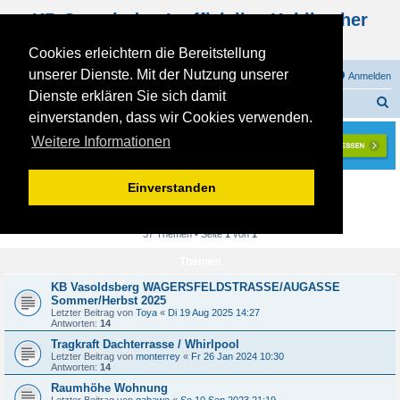
KB Gemeinde - Inoffizielles Kohlbacher
Haus Forum
Cookies erleichtern die Bereitstellung
unserer Dienste. Mit der Nutzung unserer
FAQ
Registrieren
Anmelden
Dienste erklären Sie sich damit
S
Foren-Übersicht
KOHLBACHER - PLANUNGSPHASE
Planung - Wohnbau
einverstanden, dass wir Cookies verwenden.
u
Weitere Informationen
c
h
Planung - Wohnbau
Einverstanden
e
Suche
Erweiterte Suche
Neues Thema
37 Themen • Seite
1
von
1
Themen
KB Vasoldsberg WAGERSFELDSTRASSE/AUGASSE
Sommer/Herbst 2025
Letzter Beitrag von
Toya
«
Di 19 Aug 2025 14:27
Antworten:
14
Tragkraft Dachterrasse / Whirlpool
Letzter Beitrag von
monterrey
«
Fr 26 Jan 2024 10:30
Antworten:
14
Raumhöhe Wohnung