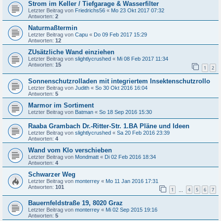
Strom im Keller / Tiefgarage & Wasserfilter
Letzter Beitrag von
Friedrichs56
«
Mo 23 Okt 2017 07:32
Antworten:
2
Naturmaßtermin
Letzter Beitrag von
Capu
«
Do 09 Feb 2017 15:29
Antworten:
12
ZUsätzliche Wand einziehen
Letzter Beitrag von
slightlycrushed
«
Mi 08 Feb 2017 11:34
Antworten:
15
1
2
Sonnenschutzrolladen mit integriertem Insektenschutzrollo
Letzter Beitrag von
Judith
«
So 30 Okt 2016 16:04
Antworten:
5
Marmor im Sortiment
Letzter Beitrag von
Batman
«
So 18 Sep 2016 15:30
Raaba Grambach Dr.-Ritter-Str. 1.BA Pläne und Ideen
Letzter Beitrag von
slightlycrushed
«
Sa 20 Feb 2016 23:39
Antworten:
4
Wand vom Klo verschieben
Letzter Beitrag von
Mondmatt
«
Di 02 Feb 2016 18:34
Antworten:
4
Schwarzer Weg
Letzter Beitrag von
monterrey
«
Mo 11 Jan 2016 17:31
Antworten:
101
1
4
5
6
7
…
Bauernfeldstraße 19, 8020 Graz
Letzter Beitrag von
monterrey
«
Mi 02 Sep 2015 19:16
Antworten:
5