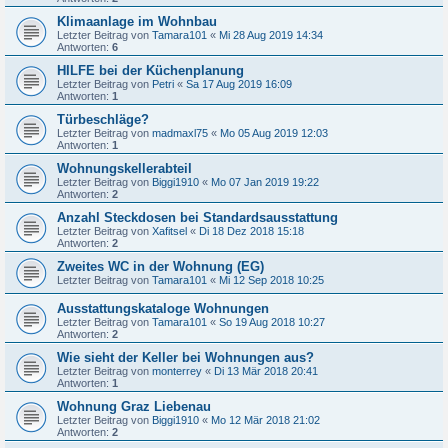
Klimaanlage im Wohnbau
Letzter Beitrag von
Tamara101
«
Mi 28 Aug 2019 14:34
Antworten:
6
HILFE bei der Küchenplanung
Letzter Beitrag von
Petri
«
Sa 17 Aug 2019 16:09
Antworten:
1
Türbeschläge?
Letzter Beitrag von
madmaxl75
«
Mo 05 Aug 2019 12:03
Antworten:
1
Wohnungskellerabteil
Letzter Beitrag von
Biggi1910
«
Mo 07 Jan 2019 19:22
Antworten:
2
Anzahl Steckdosen bei Standardsausstattung
Letzter Beitrag von
Xafitsel
«
Di 18 Dez 2018 15:18
Antworten:
2
Zweites WC in der Wohnung (EG)
Letzter Beitrag von
Tamara101
«
Mi 12 Sep 2018 10:25
Ausstattungskataloge Wohnungen
Letzter Beitrag von
Tamara101
«
So 19 Aug 2018 10:27
Antworten:
2
Wie sieht der Keller bei Wohnungen aus?
Letzter Beitrag von
monterrey
«
Di 13 Mär 2018 20:41
Antworten:
1
Wohnung Graz Liebenau
Letzter Beitrag von
Biggi1910
«
Mo 12 Mär 2018 21:02
Antworten:
2