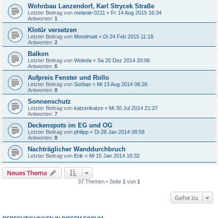
Wohnbau Lanzendorf, Karl Strycek Straße
Letzter Beitrag von
melanie-0211
«
Fr 14 Aug 2015 16:34
Antworten:
1
Klotür versetzen
Letzter Beitrag von
Mondmatt
«
Di 24 Feb 2015 11:18
Antworten:
2
Balkon
Letzter Beitrag von
Weleda
«
Sa 20 Dez 2014 20:06
Antworten:
6
Aufpreis Fenster und Rollo
Letzter Beitrag von
Sorbas
«
Mi 13 Aug 2014 06:26
Antworten:
8
Sonnenschutz
Letzter Beitrag von
katzenkatze
«
Mi 30 Jul 2014 21:27
Antworten:
7
Deckenspots im EG und OG
Letzter Beitrag von
philipp
«
Di 28 Jan 2014 08:58
Antworten:
8
Nachträglicher Wanddurchbruch
Letzter Beitrag von
Erik
«
Mi 15 Jan 2014 10:32
Neues Thema
37 Themen • Seite
1
von
1
Gehe zu