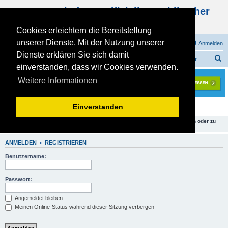
KB Gemeinde - Inoffizielles Kohlbacher
Haus Forum
Cookies erleichtern die Bereitstellung
unserer Dienste. Mit der Nutzung unserer
FAQ
Registrieren
Anmelden
Dienste erklären Sie sich damit
S
Foren-Übersicht
KOHLBACHER - BAUPHASE
Bau - Tagebücher
einverstanden, dass wir Cookies verwenden.
u
Weitere Informationen
c
h
Bau - Tagebücher
Einverstanden
e
Du hast keine ausreichenden Rechte, um Themen in diesem Forum zu sehen oder zu
lesen.
ANMELDEN
•
REGISTRIEREN
Benutzername:
Passwort:
Angemeldet bleiben
Meinen Online-Status während dieser Sitzung verbergen