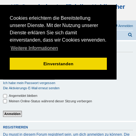
KB Gemeinde - Inoffizielles Kohlbacher
Haus Forum
Cookies erleichtern die Bereitstellung
unserer Dienste. Mit der Nutzung unserer
FAQ
Registrieren
Anmelden
Dienste erklären Sie sich damit
S
Foren-Übersicht
einverstanden, dass wir Cookies verwenden.
u
Anmelden
Weitere Informationen
c
h
Benutzername:
Einverstanden
e
Passwort:
Ich habe mein Passwort vergessen
Die Aktivierungs-E-Mail erneut senden
Angemeldet bleiben
Meinen Online-Status während dieser Sitzung verbergen
REGISTRIEREN
Du musst in diesem Forum registriert sein, um dich anmelden zu können. Die