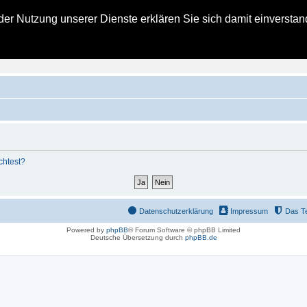
t der Nutzung unserer Dienste erklären Sie sich damit einverst
zielles Kohlbacher Haus Forum
ngsberichte für alle Bald- und Schon-Eigentümer eines Kohlbacher Hauses
chtest?
Datenschutzerklärung
Impressum
Das T
Powered by
phpBB
® Forum Software © phpBB Limited
Deutsche Übersetzung durch
phpBB.de