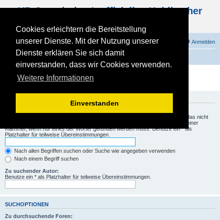
KB Gemeinde - Inoffizielles Kohlbacher
Haus Forum
Cookies erleichtern die Bereitstellung
unserer Dienste. Mit der Nutzung unserer
FAQ
Registrieren
Anmelden
Dienste erklären Sie sich damit
Foren-Übersicht
einverstanden, dass wir Cookies verwenden.
Suche
Weitere Informationen
SUCHANFRAGE
Einverstanden
Suche nach Wörtern:
Setze ein
+
vor ein Wort, das gefunden werden muss und ein
-
vor ein Wort, das nicht
gefunden werden darf. Verwende mehrere Wörter getrennt durch
|
innerhalb einer
Klammer, wenn nur eines der Wörter gefunden werden muss. Benutze ein * als
Platzhalter für teilweise Übereinstimmungen.
Nach allen Begriffen suchen oder Suche wie angegeben verwenden
Nach einem Begriff suchen
Zu suchender Autor:
Benutze ein * als Platzhalter für teilweise Übereinstimmungen.
SUCHOPTIONEN
Zu durchsuchende Foren: