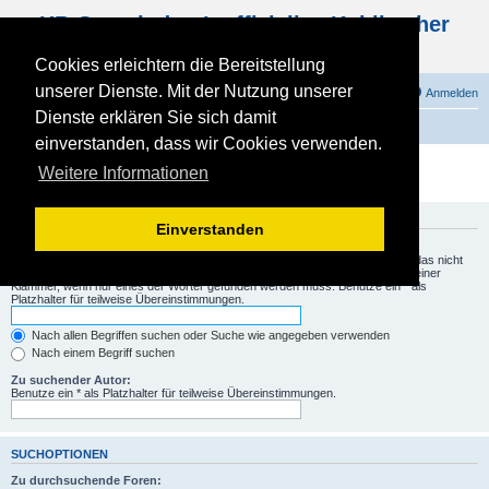
KB Gemeinde - Inoffizielles Kohlbacher
Haus Forum
Cookies erleichtern die Bereitstellung
unserer Dienste. Mit der Nutzung unserer
FAQ
Registrieren
Anmelden
Dienste erklären Sie sich damit
Foren-Übersicht
einverstanden, dass wir Cookies verwenden.
Suche
Weitere Informationen
SUCHANFRAGE
Einverstanden
Suche nach Wörtern:
Setze ein
+
vor ein Wort, das gefunden werden muss und ein
-
vor ein Wort, das nicht
gefunden werden darf. Verwende mehrere Wörter getrennt durch
|
innerhalb einer
Klammer, wenn nur eines der Wörter gefunden werden muss. Benutze ein * als
Platzhalter für teilweise Übereinstimmungen.
Nach allen Begriffen suchen oder Suche wie angegeben verwenden
Nach einem Begriff suchen
Zu suchender Autor:
Benutze ein * als Platzhalter für teilweise Übereinstimmungen.
SUCHOPTIONEN
Zu durchsuchende Foren: