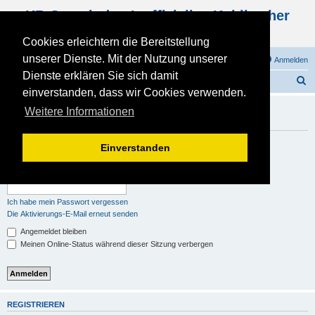
KB Gemeinde - Inoffizielles Kohlbacher
Haus Forum
Cookies erleichtern die Bereitstellung
unserer Dienste. Mit der Nutzung unserer
FAQ
Registrieren
Anmelden
Dienste erklären Sie sich damit
S
Foren-Übersicht
einverstanden, dass wir Cookies verwenden.
u
Du musst registriert und angemeldet sein, um Profile
Weitere Informationen
c
anzuschauen.
h
Benutzername:
Einverstanden
e
Passwort:
Ich habe mein Passwort vergessen
Die Aktivierungs-E-Mail erneut senden
Angemeldet bleiben
Meinen Online-Status während dieser Sitzung verbergen
REGISTRIEREN