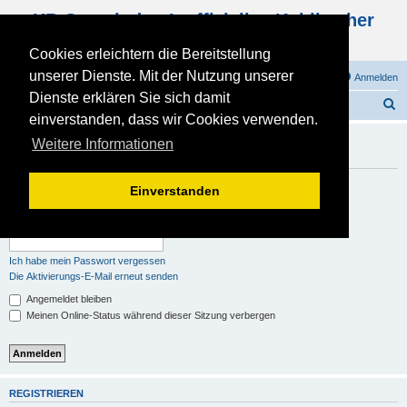
KB Gemeinde - Inoffizielles Kohlbacher
Haus Forum
Cookies erleichtern die Bereitstellung
unserer Dienste. Mit der Nutzung unserer
FAQ
Registrieren
Anmelden
Dienste erklären Sie sich damit
S
Foren-Übersicht
einverstanden, dass wir Cookies verwenden.
u
Du musst registriert und angemeldet sein, um Profile
Weitere Informationen
c
anzuschauen.
h
Benutzername:
Einverstanden
e
Passwort:
Ich habe mein Passwort vergessen
Die Aktivierungs-E-Mail erneut senden
Angemeldet bleiben
Meinen Online-Status während dieser Sitzung verbergen
REGISTRIEREN