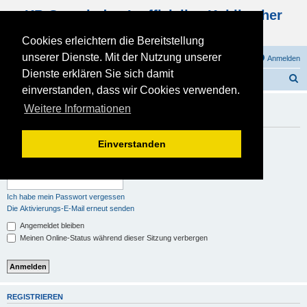
KB Gemeinde - Inoffizielles Kohlbacher
Haus Forum
Cookies erleichtern die Bereitstellung
unserer Dienste. Mit der Nutzung unserer
FAQ
Registrieren
Anmelden
Dienste erklären Sie sich damit
S
Foren-Übersicht
einverstanden, dass wir Cookies verwenden.
u
Du musst registriert und angemeldet sein, um Profile
Weitere Informationen
c
anzuschauen.
h
Benutzername:
Einverstanden
e
Passwort:
Ich habe mein Passwort vergessen
Die Aktivierungs-E-Mail erneut senden
Angemeldet bleiben
Meinen Online-Status während dieser Sitzung verbergen
REGISTRIEREN