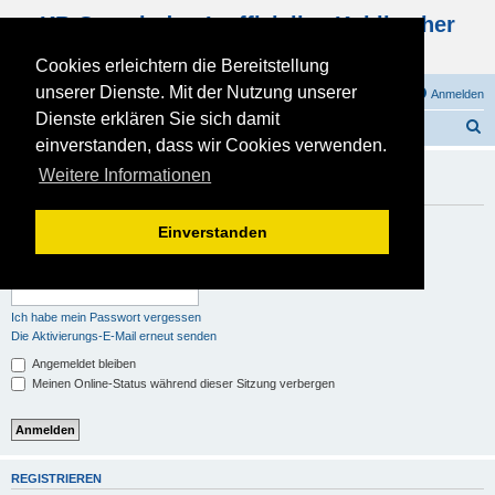
KB Gemeinde - Inoffizielles Kohlbacher
Haus Forum
Cookies erleichtern die Bereitstellung
unserer Dienste. Mit der Nutzung unserer
FAQ
Registrieren
Anmelden
Dienste erklären Sie sich damit
S
Foren-Übersicht
einverstanden, dass wir Cookies verwenden.
u
Du musst registriert und angemeldet sein, um Profile
Weitere Informationen
c
anzuschauen.
h
Benutzername:
Einverstanden
e
Passwort:
Ich habe mein Passwort vergessen
Die Aktivierungs-E-Mail erneut senden
Angemeldet bleiben
Meinen Online-Status während dieser Sitzung verbergen
REGISTRIEREN