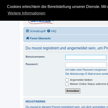
Cookies erleichtern die Bereitstellung unserer Dienste. Mi
Weitere Informationen
KB Gemeinde - Inoffi
Stein auf Stein - Infos, Tipps und Erfahru
Schnellzugriff
FAQ
Foren-Übersicht
Du musst registriert und angemeldet sein, um P
Benutzername:
Passwort:
Ich habe mein Passwort vergessen
Die Aktivierungs-E-Mail erneut send
Angemeldet bleiben
Meinen Online-Status während d
REGISTRIEREN
Du musst in diesem Forum registriert sein, um dich anmelden zu