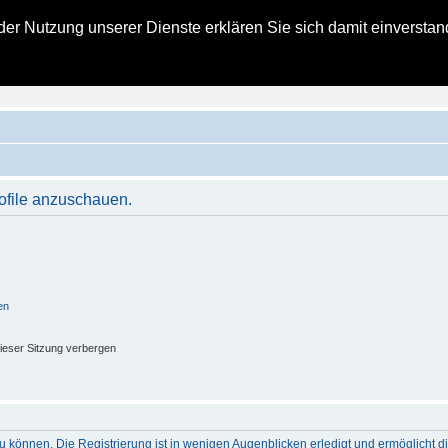
t der Nutzung unserer Dienste erklären Sie sich damit einverst
zielles Kohlbacher Haus Forum
ngsberichte für alle Bald- und Schon-Eigentümer eines Kohlbacher Hauses
rofile anzuschauen.
en
ieser Sitzung verbergen
 können. Die Registrierung ist in wenigen Augenblicken erledigt und ermöglicht di