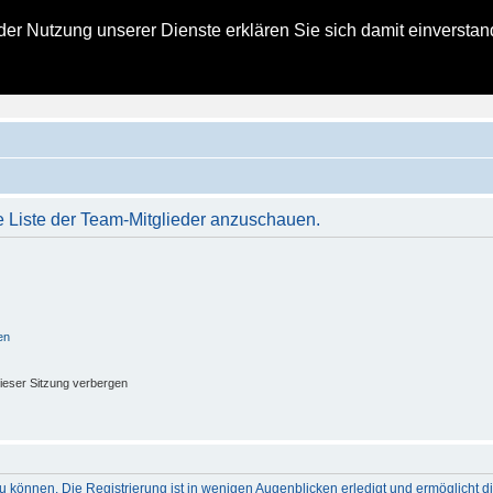
t der Nutzung unserer Dienste erklären Sie sich damit einverst
zielles Kohlbacher Haus Forum
ngsberichte für alle Bald- und Schon-Eigentümer eines Kohlbacher Hauses
e Liste der Team-Mitglieder anzuschauen.
en
ieser Sitzung verbergen
 können. Die Registrierung ist in wenigen Augenblicken erledigt und ermöglicht di