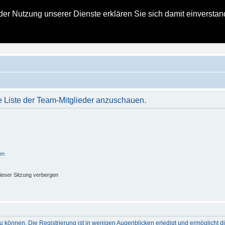
t der Nutzung unserer Dienste erklären Sie sich damit einverst
zielles Kohlbacher Haus Forum
ngsberichte für alle Bald- und Schon-Eigentümer eines Kohlbacher Hauses
e Liste der Team-Mitglieder anzuschauen.
en
ieser Sitzung verbergen
 können. Die Registrierung ist in wenigen Augenblicken erledigt und ermöglicht di