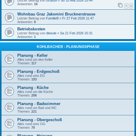
Letzter Beitrag von
stratusi
«
So 10 Mai 2026 15:44
Antworten:
16
1
2
Wohnbau Graz Jakomini Brucknerstrasse
Letzter Beitrag von
FamilieB
«
Fr 27 Feb 2026 11:47
Antworten:
8
Betriebskosten
Letzter Beitrag von
dieeule
«
Sa 21 Feb 2026 15:31
Antworten:
1
KOHLBACHER - PLANUNGSPHASE
Planung - Keller
Alles rund um den Keller
Themen:
117
Planung - Erdgeschoß
Alles rund ums EG
Themen:
193
Planung - Küche
Alles rund um die Küche
Themen:
206
Planung - Badezimmer
Alles rund um Bad und WC
Themen:
221
Planung - Obergeschoß
Alles rund ums OG
Themen:
70
Planung - Heizung