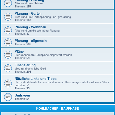
Alles rund ums Heizen
Themen:
115
Planung - Garten
Alles rund um Gartenplanung und -gestaltung
Themen:
167
Planung - Wohnbau
Alles rund um die Wohnbau-Planung
Themen:
37
Planung - allgemein
Themen:
585
Pläne
Hier können alle Hauspläne eingestellt werden
Themen:
59
Finanzierung
alles rund ums liebe Geld
Themen:
206
Nützliche Links und Tipps
Hier findest du alle Firmen mit denen ein Haus ausgestattet wird sowie "do´s
und don´ts"
Themen:
33
Umfragen
Themen:
54
KOHLBACHER - BAUPHASE