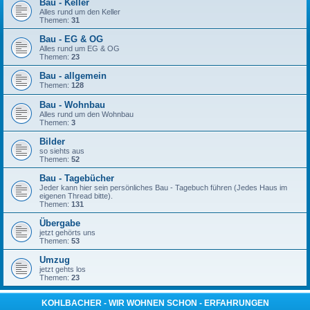
Bau - Keller
Alles rund um den Keller
Themen:
31
Bau - EG & OG
Alles rund um EG & OG
Themen:
23
Bau - allgemein
Themen:
128
Bau - Wohnbau
Alles rund um den Wohnbau
Themen:
3
Bilder
so siehts aus
Themen:
52
Bau - Tagebücher
Jeder kann hier sein persönliches Bau - Tagebuch führen (Jedes Haus im
eigenen Thread bitte).
Themen:
131
Übergabe
jetzt gehörts uns
Themen:
53
Umzug
jetzt gehts los
Themen:
23
KOHLBACHER - WIR WOHNEN SCHON - ERFAHRUNGEN