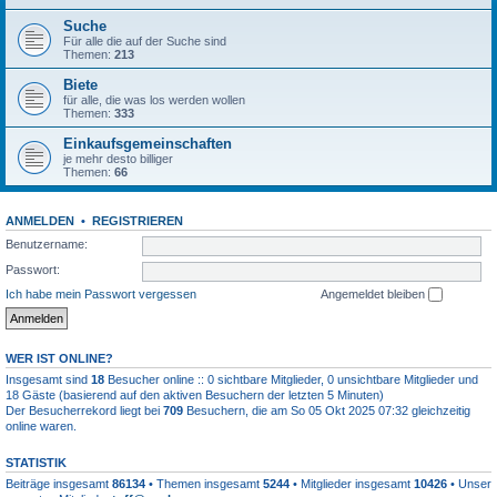
Suche
Für alle die auf der Suche sind
Themen:
213
Biete
für alle, die was los werden wollen
Themen:
333
Einkaufsgemeinschaften
je mehr desto billiger
Themen:
66
ANMELDEN
•
REGISTRIEREN
Benutzername:
Passwort:
Ich habe mein Passwort vergessen
Angemeldet bleiben
WER IST ONLINE?
Insgesamt sind
18
Besucher online :: 0 sichtbare Mitglieder, 0 unsichtbare Mitglieder und
18 Gäste (basierend auf den aktiven Besuchern der letzten 5 Minuten)
Der Besucherrekord liegt bei
709
Besuchern, die am So 05 Okt 2025 07:32 gleichzeitig
online waren.
STATISTIK
Beiträge insgesamt
86134
• Themen insgesamt
5244
• Mitglieder insgesamt
10426
• Unser