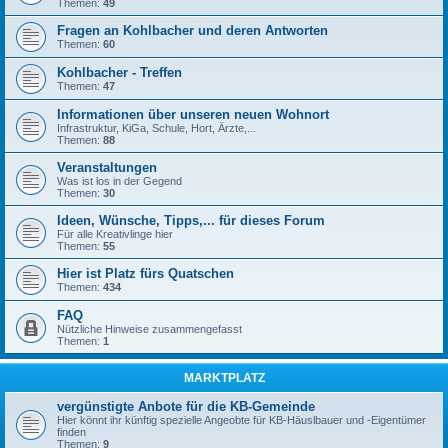
Themen:
49
Fragen an Kohlbacher und deren Antworten
Themen:
60
Kohlbacher - Treffen
Themen:
47
Informationen über unseren neuen Wohnort
Infrastruktur, KiGa, Schule, Hort, Ärzte,...
Themen:
88
Veranstaltungen
Was ist los in der Gegend
Themen:
30
Ideen, Wünsche, Tipps,... für dieses Forum
Für alle Kreativlinge hier
Themen:
55
Hier ist Platz fürs Quatschen
Themen:
434
FAQ
Nützliche Hinweise zusammengefasst
Themen:
1
MARKTPLATZ
vergünstigte Anbote für die KB-Gemeinde
Hier könnt ihr künftig spezielle Angeobte für KB-Häuslbauer und -Eigentümer
finden
Themen:
9