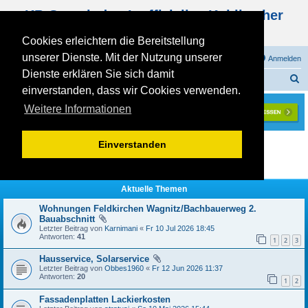
KB Gemeinde - Inoffizielles Kohlbacher
Haus Forum
Cookies erleichtern die Bereitstellung
unserer Dienste. Mit der Nutzung unserer
FAQ
Registrieren
Anmelden
Dienste erklären Sie sich damit
S
Foren-Übersicht
einverstanden, dass wir Cookies verwenden.
u
Weitere Informationen
c
h
Aktuelle Zeit: So 09 Aug 2026 03:12
Einverstanden
e
Seite
1
von
10
1
2
3
4
5
10
Nächste
…
Aktuelle Themen
Wohnungen Feldkirchen Wagnitz/Bachbauerweg 2.
Bauabschnitt
Letzter Beitrag von
Karnimani
«
Fr 10 Jul 2026 18:45
Antworten:
41
1
2
3
Hausservice, Solarservice
Letzter Beitrag von
Obbes1960
«
Fr 12 Jun 2026 11:37
Antworten:
20
1
2
Fassadenplatten Lackierkosten