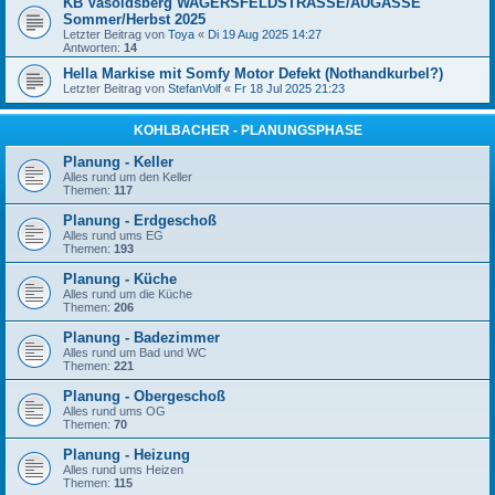
KB Vasoldsberg WAGERSFELDSTRASSE/AUGASSE
Sommer/Herbst 2025
Letzter Beitrag von
Toya
«
Di 19 Aug 2025 14:27
Antworten:
14
Hella Markise mit Somfy Motor Defekt (Nothandkurbel?)
Letzter Beitrag von
StefanVolf
«
Fr 18 Jul 2025 21:23
KOHLBACHER - PLANUNGSPHASE
Planung - Keller
Alles rund um den Keller
Themen:
117
Planung - Erdgeschoß
Alles rund ums EG
Themen:
193
Planung - Küche
Alles rund um die Küche
Themen:
206
Planung - Badezimmer
Alles rund um Bad und WC
Themen:
221
Planung - Obergeschoß
Alles rund ums OG
Themen:
70
Planung - Heizung
Alles rund ums Heizen
Themen:
115