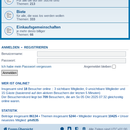
Für alle die auf der Suche sind
Themen:
213
Biete
für alle, die was los werden wollen
Themen:
333
Einkaufsgemeinschaften
je mehr desto billiger
Themen:
66
ANMELDEN
•
REGISTRIEREN
Benutzername:
Passwort:
Ich habe mein Passwort vergessen
Angemeldet bleiben
WER IST ONLINE?
Insgesamt sind
18
Besucher online :: 3 sichtbare Mitglieder, 0 unsichtbare Mitglieder und
15 Gäste (basierend auf den aktiven Besuchern der letzten 5 Minuten)
Der Besucherrekord liegt bei
709
Besuchern, die am So 05 Okt 2025 07:32 gleichzeitig
online waren.
STATISTIK
Beiträge insgesamt
86134
• Themen insgesamt
5244
• Mitglieder insgesamt
10425
• Unser
neuestes Mitglied:
phil535
Foren-Übersicht
Alle Zeiten sind
UTC+01:00