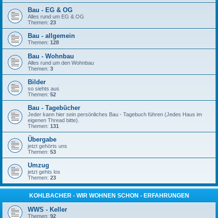
Bau - EG & OG
Alles rund um EG & OG
Themen:
23
Bau - allgemein
Themen:
128
Bau - Wohnbau
Alles rund um den Wohnbau
Themen:
3
Bilder
so siehts aus
Themen:
52
Bau - Tagebücher
Jeder kann hier sein persönliches Bau - Tagebuch führen (Jedes Haus im
eigenen Thread bitte).
Themen:
131
Übergabe
jetzt gehörts uns
Themen:
53
Umzug
jetzt gehts los
Themen:
23
KOHLBACHER - WIR WOHNEN SCHON - ERFAHRUNGEN
WWS - Keller
Themen:
92