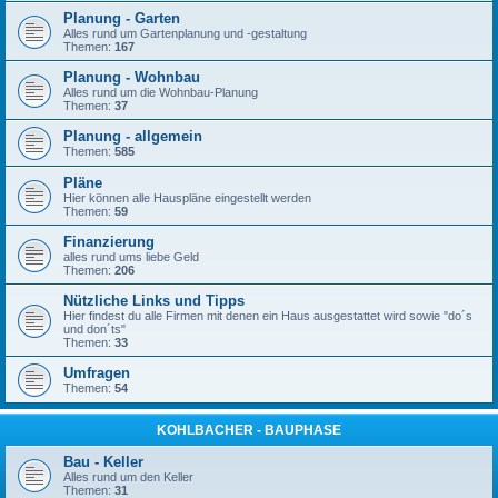
Planung - Garten
Alles rund um Gartenplanung und -gestaltung
Themen:
167
Planung - Wohnbau
Alles rund um die Wohnbau-Planung
Themen:
37
Planung - allgemein
Themen:
585
Pläne
Hier können alle Hauspläne eingestellt werden
Themen:
59
Finanzierung
alles rund ums liebe Geld
Themen:
206
Nützliche Links und Tipps
Hier findest du alle Firmen mit denen ein Haus ausgestattet wird sowie "do´s
und don´ts"
Themen:
33
Umfragen
Themen:
54
KOHLBACHER - BAUPHASE
Bau - Keller
Alles rund um den Keller
Themen:
31