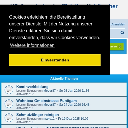
KB Gemeinde - Inoffizielles Kohlbacher
Haus Forum
Cookies erleichtern die Bereitstellung
unserer Dienste. Mit der Nutzung unserer
FAQ
Registrieren
Anmelden
Dienste erklären Sie sich damit
S
Foren-Übersicht
einverstanden, dass wir Cookies verwenden.
u
Weitere Informationen
c
h
Aktuelle Zeit: Sa 08 Aug 2026 19:44
Einverstanden
e
Seite
2
von
10
1
2
3
4
5
10
Vorherige
Nächste
…
Aktuelle Themen
Kaminverkleidung
Letzter Beitrag von
Meyer87
«
So 25 Jan 2026 11:56
Antworten:
7
Wohnbau Gmeinstrasse Puntigam
Letzter Beitrag von
Meyer87
«
Sa 24 Jan 2026 16:48
Antworten:
1
Schmutzfänger reinigen
Letzter Beitrag von
maku12
«
Fr 19 Dez 2025 10:02
Antworten:
1