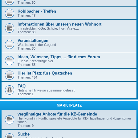
Themen:
60
Kohlbacher - Treffen
Themen:
47
Informationen über unseren neuen Wohnort
Infrastruktur, KiGa, Schule, Hort, Ärzte,...
Themen:
88
Veranstaltungen
Was ist los in der Gegend
Themen:
30
Ideen, Wünsche, Tipps,... für dieses Forum
Für alle Kreativlinge hier
Themen:
55
Hier ist Platz fürs Quatschen
Themen:
434
FAQ
Nützliche Hinweise zusammengefasst
Themen:
1
MARKTPLATZ
vergünstigte Anbote für die KB-Gemeinde
Hier könnt ihr künftig spezielle Angeobte für KB-Häuslbauer und -Eigentümer
finden
Themen:
9
Suche