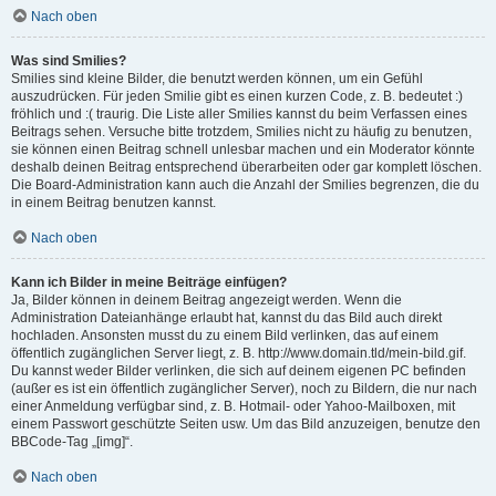
Nach oben
Was sind Smilies?
Smilies sind kleine Bilder, die benutzt werden können, um ein Gefühl
auszudrücken. Für jeden Smilie gibt es einen kurzen Code, z. B. bedeutet :)
fröhlich und :( traurig. Die Liste aller Smilies kannst du beim Verfassen eines
Beitrags sehen. Versuche bitte trotzdem, Smilies nicht zu häufig zu benutzen,
sie können einen Beitrag schnell unlesbar machen und ein Moderator könnte
deshalb deinen Beitrag entsprechend überarbeiten oder gar komplett löschen.
Die Board-Administration kann auch die Anzahl der Smilies begrenzen, die du
in einem Beitrag benutzen kannst.
Nach oben
Kann ich Bilder in meine Beiträge einfügen?
Ja, Bilder können in deinem Beitrag angezeigt werden. Wenn die
Administration Dateianhänge erlaubt hat, kannst du das Bild auch direkt
hochladen. Ansonsten musst du zu einem Bild verlinken, das auf einem
öffentlich zugänglichen Server liegt, z. B. http://www.domain.tld/mein-bild.gif.
Du kannst weder Bilder verlinken, die sich auf deinem eigenen PC befinden
(außer es ist ein öffentlich zugänglicher Server), noch zu Bildern, die nur nach
einer Anmeldung verfügbar sind, z. B. Hotmail- oder Yahoo-Mailboxen, mit
einem Passwort geschützte Seiten usw. Um das Bild anzuzeigen, benutze den
BBCode-Tag „[img]“.
Nach oben