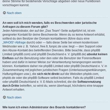
deine Stimme für bestehende Vorschläge abgeben oder neue Funktionen
vorschlagen kannst.
Nach oben
An wen soll ich mich wenden, falls es Beschwerden oder juristische
Anfragen zu diesem Forum gibt?
Jeder Administrator, der auf der „Das Team“-Seite aufgeführt ist, ist ein
geeigneter Kontakt für deine Beschwerde. Wenn du so keine Antwort erhältst,
solltest du den Besitzer der Domain kontaktieren (führe dazu eine
„WHOIS“-Abfrage
durch) oder — falls diese Seite bei einem kostenlosen
Webhoster wie z. B. Yahoo!, free.fr, funpic.de usw. liegt — den Support oder
den Abuse-Kontakt des betreffenden Dienstes. Bitte beachte, dass phpBB
Limited (phpBB.com) und phpBB Deutschland e. V. (phpBB.de)
absolut keinen
Einfluss
auf die Benutzung oder den oder die Benutzer der Forensoftware
haben und dafür in keiner Weise zur Verantwortung herangezogen werden
können. Kontaktiere daher nie phpBB Limited oder phpBB Deutschland e. V. in
Zusammenhang mit jeglichen juristischen Fragen (Unterlassungserklärungen,
Haftungsfragen usw.), die
sich nicht direkt
auf die Websiten phpbb.com,
phpbb.de oder die phpBB-Software selbst beziehen. Falls du phpBB Limited
oder phpBB Deutschland e. V. E-Mails schreibst, die die
Softwarenutzung
durch Dritte
betreffen, so wirst du, wenn überhaupt, höchstens eine knappe
Antwort erhalten.
Nach oben
Wie kann ich einen Administrator des Boards kontaktieren?