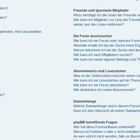
alsch!
Freunde und ignorierte Mitglieder
Wozu benötige ich die Listen der Freunde un
rden?
Wie kann ich Mitglieder zur Liste der Freund
wieder aus den Listen entfernen?
fgefordert, mich anzumelden.
Die Foren durchsuchen
Wie kann ich ein Forum oder mehrere For
Weshalb erhalte ich bei der Suche keine Er
Warum bekomme ich bei der Suche eine lee
Wie kann ich nach Mitgliedern suchen?
Wie kann ich meine eigenen Beiträge und T
Abonnements und Lesezeichen
Was ist der Unterschied zwischen einem L
Wie kann ich ein Lesezeichen auf ein Them
Wie kann ich ein Forum abonnieren?
Wie deaktiviere ich meine Abonnements?
gs?
Dateianhänge
Welche Dateianhänge sind in diesem Forum
Kann ich eine Übersicht all meiner Dateian
phpBB betreffende Fragen
Wer hat diese Forensoftware entwickelt?
Warum ist Funktion x oder y nicht enthalten
An wen soll ich mich wenden, falls es Besc