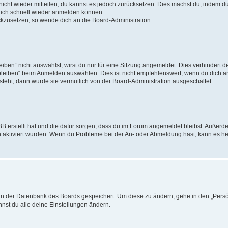
 nicht wieder mitteilen, du kannst es jedoch zurücksetzen. Dies machst du, indem 
 dich schnell wieder anmelden können.
ückzusetzen, so wende dich an die Board-Administration.
en“ nicht auswählst, wirst du nur für eine Sitzung angemeldet. Dies verhindert 
leiben“ beim Anmelden auswählen. Dies ist nicht empfehlenswert, wenn du dich an
 steht, dann wurde sie vermutlich von der Board-Administration ausgeschaltet.
BB erstellt hat und die dafür sorgen, dass du im Forum angemeldet bleibst. Außer
n aktiviert wurden. Wenn du Probleme bei der An- oder Abmeldung hast, kann es he
n in der Datenbank des Boards gespeichert. Um diese zu ändern, gehe in den „Persö
nst du alle deine Einstellungen ändern.