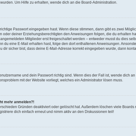
 wurden. Um Hilfe zu erhalten, wende dich an die Board-Administration.
 richtige Passwort eingegeben hast. Wenn diese stimmen, dann gibt es zwei Mögl
tern oder deiner Erziehungsberechtigten den Anweisungen folgen, die du erhalten ha
u angemeldeten Mitglieder erst freigeschaltet werden – entweder musst du dies selbs
. Wenn du eine E-Mail erhalten hast, folge den dort enthaltenen Anweisungen. Ansons
 dir sicher bist, dass deine E-Mail-Adresse korrekt eingegeben wurde, dann kontak
Benutzername und dein Passwort richtig sind. Wenn dies der Fall ist, wende dich a
ionsproblem mit der Website vorliegt, welches ein Administrator lösen muss.
icht mehr anmelden?!
erschieden Gründen deaktiviert oder gelöscht hat. Außerdem löschen viele Boards r
triere dich einfach erneut und nimm aktiv an den Diskussionen teil!