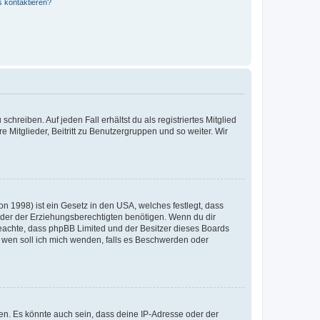
s kontaktieren?
chreiben. Auf jeden Fall erhältst du als registriertes Mitglied
e Mitglieder, Beitritt zu Benutzergruppen und so weiter. Wir
n 1998) ist ein Gesetz in den USA, welches festlegt, dass
der der Erziehungsberechtigten benötigen. Wenn du dir
te beachte, dass phpBB Limited und der Besitzer dieses Boards
An wen soll ich mich wenden, falls es Beschwerden oder
en. Es könnte auch sein, dass deine IP-Adresse oder der