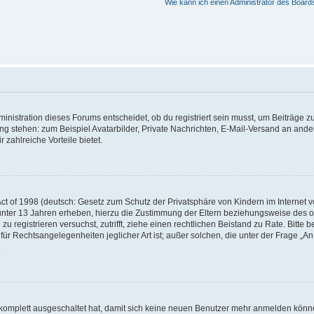
Wie kann ich einen Administrator des Board
istration dieses Forums entscheidet, ob du registriert sein musst, um Beiträge zu s
ung stehen: zum Beispiel Avatarbilder, Private Nachrichten, E-Mail-Versand an ander
 zahlreiche Vorteile bietet.
t of 1998 (deutsch: Gesetz zum Schutz der Privatsphäre von Kindern im Internet vo
unter 13 Jahren erheben, hierzu die Zustimmung der Eltern beziehungsweise des o
h zu registrieren versuchst, zutrifft, ziehe einen rechtlichen Beistand zu Rate. Bit
für Rechtsangelegenheiten jeglicher Art ist; außer solchen, die unter der Frage „
.
g komplett ausgeschaltet hat, damit sich keine neuen Benutzer mehr anmelden könn