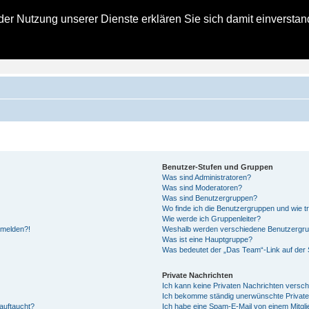
t der Nutzung unserer Dienste erklären Sie sich damit einverst
zielles Kohlbacher Haus Forum
ngsberichte für alle Bald- und Schon-Eigentümer eines Kohlbacher Hauses
Benutzer-Stufen und Gruppen
Was sind Administratoren?
Was sind Moderatoren?
Was sind Benutzergruppen?
Wo finde ich die Benutzergruppen und wie tr
Wie werde ich Gruppenleiter?
anmelden?!
Weshalb werden verschiedene Benutzergrupp
Was ist eine Hauptgruppe?
Was bedeutet der „Das Team“-Link auf der S
Private Nachrichten
Ich kann keine Privaten Nachrichten versch
Ich bekomme ständig unerwünschte Private
auftaucht?
Ich habe eine Spam-E-Mail von einem Mitgli