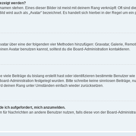
gezeigt werden?
amen stehen. Eines dieser Bilder ist meist mit deinem Rang verknüpft: Oft sind di
ld wird auch als „Avatar“ bezeichnet. Es handelt sich hierbei in der Regel um ein
 Avatar über eine der folgenden vier Methoden hinzufügen: Gravatar, Galerie, Rem
en Avatar benutzen kannst, solltest du die Board-Administration kontaktieren.
viele Beiträge du bislang erstellt hast oder identifizieren bestimmte Benutzer w
 Board-Administration festgelegt wurden. Bitte schreibe keine sinnlosen Beiträge
wird deinen Rang unter Umständen einfach wieder zurücksetzen.
rde ich aufgefordert, mich anzumelden.
ion für Nachrichten an andere Benutzer nutzen, falls diese von der Board-Administ