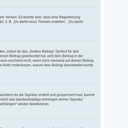
n“ klicken. Es könnte sein, dass eine Registrierung
t. Z. B. „Du darfst neue Themen erstellen“, „Du darfst
iten, indem du das „Ändere Beitrag“-Symbol für den
inen Beitrag geantwortet hat, wird dein Beitrag in der
nweis erscheint nicht, wenn noch niemand auf deinen Beitrag
ne Notiz hinterlassen, warum dein Beitrag überarbeitet wurde.
chdem du die Signatur erstellt und gespeichert hast, kannst
Bereich das standardmäßige Anhängen deiner Signatur
r anhängen“ wieder deaktivieren.