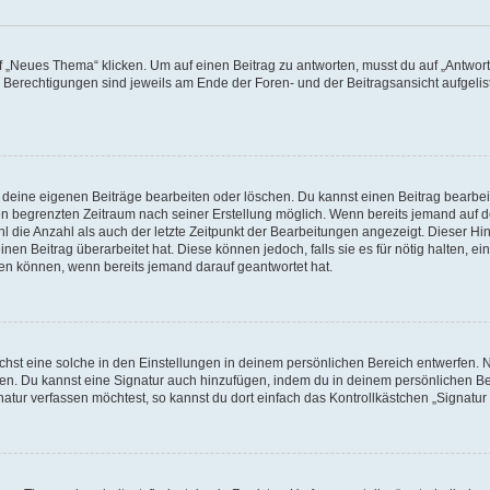
„Neues Thema“ klicken. Um auf einen Beitrag zu antworten, musst du auf „Antworte
e Berechtigungen sind jeweils am Ende der Foren- und der Beitragsansicht aufgeliste
r deine eigenen Beiträge bearbeiten oder löschen. Du kannst einen Beitrag bearbe
inen begrenzten Zeitraum nach seiner Erstellung möglich. Wenn bereits jemand auf de
 die Anzahl als auch der letzte Zeitpunkt der Bearbeitungen angezeigt. Dieser Hi
en Beitrag überarbeitet hat. Diese können jedoch, falls sie es für nötig halten, ei
hen können, wenn bereits jemand darauf geantwortet hat.
st eine solche in den Einstellungen in deinem persönlichen Bereich entwerfen. Na
eren. Du kannst eine Signatur auch hinzufügen, indem du in deinem persönlichen 
atur verfassen möchtest, so kannst du dort einfach das Kontrollkästchen „Signatu