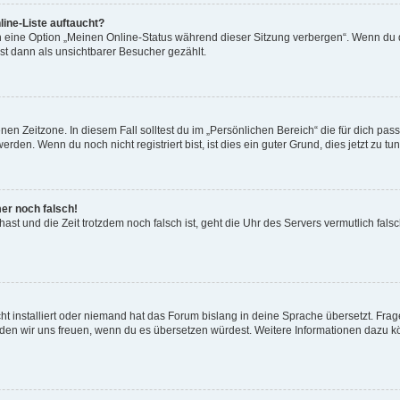
ine-Liste auftaucht?
n eine Option „Meinen Online-Status während dieser Sitzung verbergen“. Wenn du d
st dann als unsichtbarer Besucher gezählt.
en Zeitzone. In diesem Fall solltest du im „Persönlichen Bereich“ die für dich passe
den. Wenn du noch nicht registriert bist, ist dies ein guter Grund, dies jetzt zu tun
mer noch falsch!
t hast und die Zeit trotzdem noch falsch ist, geht die Uhr des Servers vermutlich fal
t installiert oder niemand hat das Forum bislang in deine Sprache übersetzt. Frag
, würden wir uns freuen, wenn du es übersetzen würdest. Weitere Informationen dazu