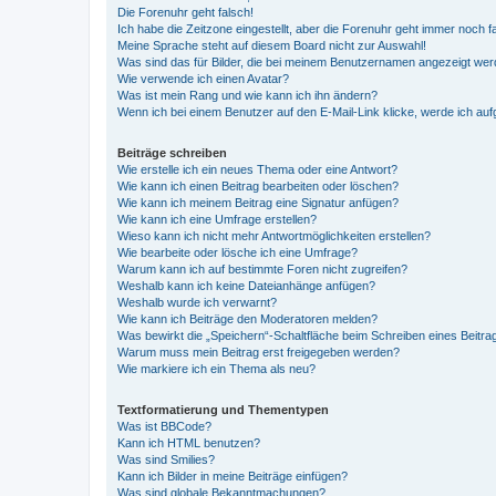
Die Forenuhr geht falsch!
Ich habe die Zeitzone eingestellt, aber die Forenuhr geht immer noch f
Meine Sprache steht auf diesem Board nicht zur Auswahl!
Was sind das für Bilder, die bei meinem Benutzernamen angezeigt we
Wie verwende ich einen Avatar?
Was ist mein Rang und wie kann ich ihn ändern?
Wenn ich bei einem Benutzer auf den E-Mail-Link klicke, werde ich au
Beiträge schreiben
Wie erstelle ich ein neues Thema oder eine Antwort?
Wie kann ich einen Beitrag bearbeiten oder löschen?
Wie kann ich meinem Beitrag eine Signatur anfügen?
Wie kann ich eine Umfrage erstellen?
Wieso kann ich nicht mehr Antwortmöglichkeiten erstellen?
Wie bearbeite oder lösche ich eine Umfrage?
Warum kann ich auf bestimmte Foren nicht zugreifen?
Weshalb kann ich keine Dateianhänge anfügen?
Weshalb wurde ich verwarnt?
Wie kann ich Beiträge den Moderatoren melden?
Was bewirkt die „Speichern“-Schaltfläche beim Schreiben eines Beitra
Warum muss mein Beitrag erst freigegeben werden?
Wie markiere ich ein Thema als neu?
Textformatierung und Thementypen
Was ist BBCode?
Kann ich HTML benutzen?
Was sind Smilies?
Kann ich Bilder in meine Beiträge einfügen?
Was sind globale Bekanntmachungen?