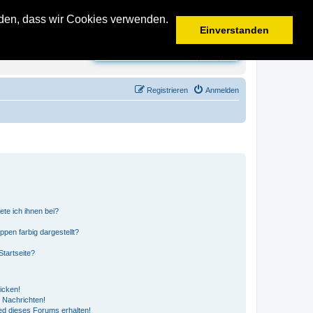
anden, dass wir Cookies verwenden.
Einverstanden
Suche
Erweiterte Suche
Registrieren
Anmelden
ete ich ihnen bei?
en farbig dargestellt?
tartseite?
icken!
 Nachrichten!
ed dieses Forums erhalten!